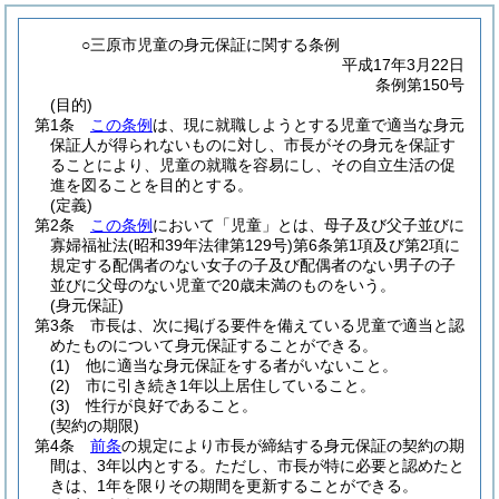
○三原市児童の身元保証に関する条例
平成17年3月22日
条例第150号
(目的)
第1条
この条例
は、現に就職しようとする児童で適当な身元
保証人が得られないものに対し、市長がその身元を保証す
ることにより、児童の就職を容易にし、その自立生活の促
進を図ることを目的とする。
(定義)
第2条
この条例
において「児童」とは、母子及び父子並びに
寡婦福祉法
(昭和39年法律第129号)
第6条第1項及び第2項に
規定する配偶者のない女子の子及び配偶者のない男子の子
並びに父母のない児童で20歳未満のものをいう。
(身元保証)
第3条
市長は、次に掲げる要件を備えている児童で適当と認
めたものについて身元保証することができる。
(1)
他に適当な身元保証をする者がいないこと。
(2)
市に引き続き1年以上居住していること。
(3)
性行が良好であること。
(契約の期限)
第4条
前条
の規定により市長が締結する身元保証の契約の期
間は、3年以内とする。
ただし、市長が特に必要と認めたと
きは、1年を限りその期間を更新することができる。