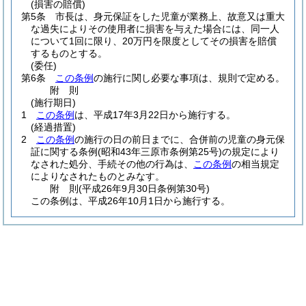
(損害の賠償)
第5条
市長は、身元保証をした児童が業務上、故意又は重大
な過失によりその使用者に損害を与えた場合には、同一人
について1回に限り、20万円を限度としてその損害を賠償
するものとする。
(委任)
第6条
この条例
の施行に関し必要な事項は、規則で定める。
附
則
(施行期日)
1
この条例
は、平成17年3月22日から施行する。
(経過措置)
2
この条例
の施行の日の前日までに、合併前の児童の身元保
証に関する条例
(昭和43年三原市条例第25号)
の規定により
なされた処分、手続その他の行為は、
この条例
の相当規定
によりなされたものとみなす。
附
則
(平成26年9月30日
条例第30号)
この条例は、平成26年10月1日から施行する。