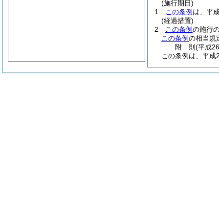
(施行期日)
1
この条例
は、平成
(経過措置)
2
この条例
の施行
この条例
の相当規
附
則
(平成2
この条例は、平成2