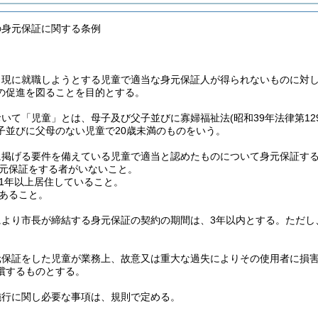
の身元保証に関する条例
、現に就職しようとする児童で適当な身元保証人が得られないものに対
の促進を図ることを目的とする。
おいて「児童」とは、母子及び父子並びに寡婦福祉法
(昭和39年法律第12
子並びに父母のない児童で20歳未満のものをいう。
に掲げる要件を備えている児童で適当と認めたものについて身元保証す
元保証をする者がいないこと。
1年以上居住していること。
あること。
により市長が締結する身元保証の契約の期間は、3年以内とする。
ただし
元保証をした児童が業務上、故意又は重大な過失によりその使用者に損害
償するものとする。
施行に関し必要な事項は、規則で定める。