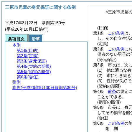
三原市児童の身元保証に関する条例
○三原市児童
平成17年3月22日 条例第150号
(目的)
(平成26年10月1日施行)
第1条
この条例
は
し、その自立生活
条項目次
沿革
(定義)
本則
第2条
この条例
に
第1条
(目的)
偶者のない男子の
第2条
(定義)
(身元保証)
第3条
(身元保証)
第3条
市長は、次
第4条
(契約の期限)
(1)
他に適当な身
第5条
(損害の賠償)
(2)
市に引き続き
第6条
(委任)
(3)
性行が良好で
附則
(契約の期限)
附則
(平成26年9月30日条例第30号)
第4条
前条
の規定
ことができる。
(損害の賠償)
第5条
市長は、身
してその損害を賠
(委任)
第6条
この条例
の
附
則