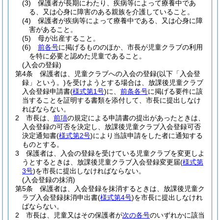
(3)
保護者が長期にわたり、疾病等によって療養中であ
る、又は心身に障害のある親族を介護していること。
(4)
保護者が疾病等によって療養中である、又は心身に障
害があること。
(5)
母が出産すること。
(6)
前各号
に掲げるもののほか、市長が児童クラブの利用
を特に必要と認めた児童であること。
(入会の登録)
第4条
保護者は、児童クラブへの入会の登録
(以下「入会登
録」という。)
を受けようとする場合は、放課後児童クラブ
入会登録申請書
(
様式第1号
)
に、
前条各号
に掲げる要件に該
当することを証明する書類を添付して、市長に提出しなけ
ればならない。
2
市長は、
前項
の規定による申請書の提出があったときは、
入会登録の可否を決定し、放課後児童クラブ入会登録可否
決定通知書
(
様式第2号
)
により当該申請をした者に通知する
ものとする。
3
保護者は、入会の登録を受けている児童クラブを変更しよ
うとするときは、放課後児童クラブ入会登録変更届
(
様式第
3号
)
を市長に提出しなければならない。
(入会登録の抹消)
第5条
保護者は、入会登録を抹消するときは、放課後児童ク
ラブ入会登録抹消申出書
(
様式第4号
)
を市長に提出しなけれ
ばならない。
2
市長は、児童又はその保護者が
次の各号
のいずれかに該当