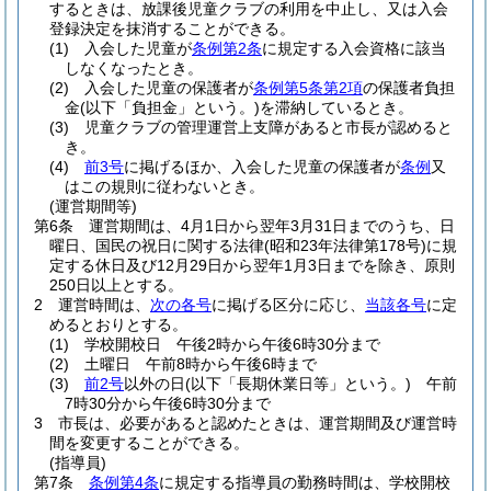
するときは、放課後児童クラブの利用を中止し、又は入会
登録決定を抹消することができる。
(1)
入会した児童が
条例第2条
に規定する入会資格に該当
しなくなったとき。
(2)
入会した児童の保護者が
条例第5条第2項
の保護者負担
金
(以下「負担金」という。)
を滞納しているとき。
(3)
児童クラブの管理運営上支障があると市長が認めると
き。
(4)
前3号
に掲げるほか、入会した児童の保護者が
条例
又
はこの規則に従わないとき。
(運営期間等)
第6条
運営期間は、4月1日から翌年3月31日までのうち、日
曜日、国民の祝日に関する法律
(昭和23年法律第178号)
に規
定する休日及び12月29日から翌年1月3日までを除き、原則
250日以上とする。
2
運営時間は、
次の各号
に掲げる区分に応じ、
当該各号
に定
めるとおりとする。
(1)
学校開校日 午後2時から午後6時30分まで
(2)
土曜日 午前8時から午後6時まで
(3)
前2号
以外の日
(以下「長期休業日等」という。)
午前
7時30分から午後6時30分まで
3
市長は、必要があると認めたときは、運営期間及び運営時
間を変更することができる。
(指導員)
第7条
条例第4条
に規定する指導員の勤務時間は、学校開校