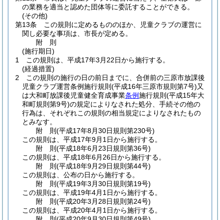
の業務を適当と認めた団体等に委託することができる。
(その他)
第13条
この規則に定めるもののほか、児童クラブの運営に
関し必要な事項は、市長が定める。
附
則
(施行期日)
1
この規則は、平成17年3月22日から施行する。
(経過措置)
2
この規則の施行の日の前日までに、合併前の三原市放課後
児童クラブ運営条例施行規則
(平成16年三原市規則第7号)
又
は大和町放課後児童健全育成事業
条例
施行規則
(平成15年大
和町規則第9号)
の規定によりなされた処分、手続その他の
行為は、それぞれこの規則の相当規定によりなされたもの
とみなす。
附
則
(平成17年8月30日
規則第230号)
この規則は、平成17年9月1日から施行する。
附
則
(平成18年6月23日
規則第36号)
この規則は、平成18年6月26日から施行する。
附
則
(平成18年9月29日
規則第44号)
この規則は、公布の日から施行する。
附
則
(平成19年3月30日
規則第19号)
この規則は、平成19年4月1日から施行する。
附
則
(平成20年3月28日
規則第24号)
この規則は、平成20年4月1日から施行する。
附
則
(平成20年9月30日
規則第49号)