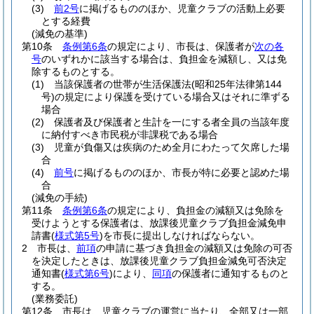
(3)
前2号
に掲げるもののほか、児童クラブの活動上必要
とする経費
(減免の基準)
第10条
条例第6条
の規定により、市長は、保護者が
次の各
号
のいずれかに該当する場合は、負担金を減額し、又は免
除するものとする。
(1)
当該保護者の世帯が生活保護法
(昭和25年法律第144
号)
の規定により保護を受けている場合又はそれに準ずる
場合
(2)
保護者及び保護者と生計を一にする者全員の当該年度
に納付すべき市民税が非課税である場合
(3)
児童が負傷又は疾病のため全月にわたって欠席した場
合
(4)
前号
に掲げるもののほか、市長が特に必要と認めた場
合
(減免の手続)
第11条
条例第6条
の規定により、負担金の減額又は免除を
受けようとする保護者は、放課後児童クラブ負担金減免申
請書
(
様式第5号
)
を市長に提出しなければならない。
2
市長は、
前項
の申請に基づき負担金の減額又は免除の可否
を決定したときは、放課後児童クラブ負担金減免可否決定
通知書
(
様式第6号
)
により、
同項
の保護者に通知するものと
する。
(業務委託)
第12条
市長は、児童クラブの運営に当たり、全部又は一部