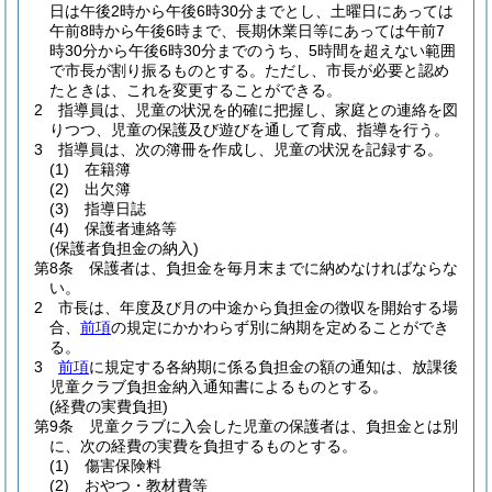
日は午後2時から午後6時30分までとし、土曜日にあっては
午前8時から午後6時まで、長期休業日等にあっては午前7
時30分から午後6時30分までのうち、5時間を超えない範囲
で市長が割り振るものとする。
ただし、市長が必要と認め
たときは、これを変更することができる。
2
指導員は、児童の状況を的確に把握し、家庭との連絡を図
りつつ、児童の保護及び遊びを通して育成、指導を行う。
3
指導員は、次の簿冊を作成し、児童の状況を記録する。
(1)
在籍簿
(2)
出欠簿
(3)
指導日誌
(4)
保護者連絡等
(保護者負担金の納入)
第8条
保護者は、負担金を毎月末までに納めなければならな
い。
2
市長は、年度及び月の中途から負担金の徴収を開始する場
合、
前項
の規定にかかわらず別に納期を定めることができ
る。
3
前項
に規定する各納期に係る負担金の額の通知は、放課後
児童クラブ負担金納入通知書によるものとする。
(経費の実費負担)
第9条
児童クラブに入会した児童の保護者は、負担金とは別
に、次の経費の実費を負担するものとする。
(1)
傷害保険料
(2)
おやつ・教材費等