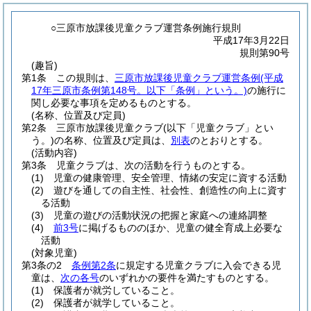
○三原市放課後児童クラブ運営条例施行規則
平成17年3月22日
規則第90号
(趣旨)
第1条
この規則は、
三原市放課後児童クラブ運営条例
(平成
17年三原市条例第148号。以下「条例」という。)
の施行に
関し必要な事項を定めるものとする。
(名称、位置及び定員)
第2条
三原市放課後児童クラブ
(以下「児童クラブ」とい
う。)
の名称、位置及び定員は、
別表
のとおりとする。
(活動内容)
第3条
児童クラブは、次の活動を行うものとする。
(1)
児童の健康管理、安全管理、情緒の安定に資する活動
(2)
遊びを通しての自主性、社会性、創造性の向上に資す
る活動
(3)
児童の遊びの活動状況の把握と家庭への連絡調整
(4)
前3号
に掲げるもののほか、児童の健全育成上必要な
活動
(対象児童)
第3条の2
条例第2条
に規定する児童クラブに入会できる児
童は、
次の各号
のいずれかの要件を満たすものとする。
(1)
保護者が就労していること。
(2)
保護者が就学していること。