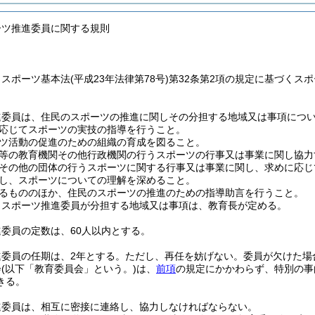
ーツ推進委員に関する規則
、スポーツ基本法
(平成23年法律第78号)
第32条第2項の規定に基づくス
。
進委員は、住民のスポーツの推進に関しその分担する地域又は事項につ
応じてスポーツの実技の指導を行うこと。
ツ活動の促進のための組織の育成を図ること。
等の教育機関その他行政機関の行うスポーツの行事又は事業に関し協力
その他の団体の行うスポーツに関する行事又は事業に関し、求めに応じ
し、スポーツについての理解を深めること。
るもののほか、住民のスポーツの推進のための指導助言を行うこと。
りスポーツ推進委員が分担する地域又は事項は、教育長が定める。
委員の定数は、60人以内とする。
進委員の任期は、2年とする。
ただし、再任を妨げない。
委員が欠けた場
会
(以下「教育委員会」という。)
は、
前項
の規定にかかわらず、特別の事
きる。
進委員は、相互に密接に連絡し、協力しなければならない。