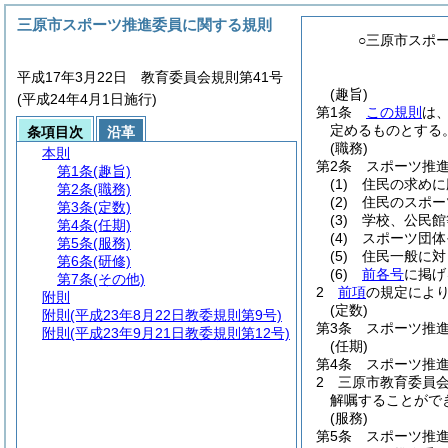
三原市スポーツ推進委員に関する規則
○三原市スポ
平成17年3月22日 教育委員会規則第41号
(趣旨)
(平成24年4月1日施行)
第1条
この規則
は
定めるものとする
条項目次
沿革
(職務)
本則
第2条
スポーツ推
第1条
(趣旨)
(1)
住民の求めに
第2条
(職務)
(2)
住民のスポー
第3条
(定数)
(3)
学校、公民館
第4条
(任期)
(4)
スポーツ団体
第5条
(服務)
(5)
住民一般に対
第6条
(研修)
(6)
前各号
に掲げ
第7条
(その他)
2
前項
の規定によ
附則
(定数)
附則
(平成23年8月22日教委規則第9号)
第3条
スポーツ推進
附則
(平成23年9月21日教委規則第12号)
(任期)
第4条
スポーツ推
2
三原市教育委員
解嘱することがで
(服務)
第5条
スポーツ推