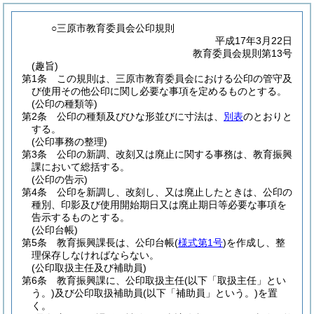
○三原市教育委員会公印規則
平成17年3月22日
教育委員会規則第13号
(趣旨)
第1条
この規則は、三原市教育委員会における公印の管守及
び使用その他公印に関し必要な事項を定めるものとする。
(公印の種類等)
第2条
公印の種類及びひな形並びに寸法は、
別表
のとおりと
する。
(公印事務の整理)
第3条
公印の新調、改刻又は廃止に関する事務は、教育振興
課において総括する。
(公印の告示)
第4条
公印を新調し、改刻し、又は廃止したときは、公印の
種別、印影及び使用開始期日又は廃止期日等必要な事項を
告示するものとする。
(公印台帳)
第5条
教育振興課長は、公印台帳
(
様式第1号
)
を作成し、整
理保存しなければならない。
(公印取扱主任及び補助員)
第6条
教育振興課に、公印取扱主任
(以下「取扱主任」とい
う。)
及び公印取扱補助員
(以下「補助員」という。)
を置
く。