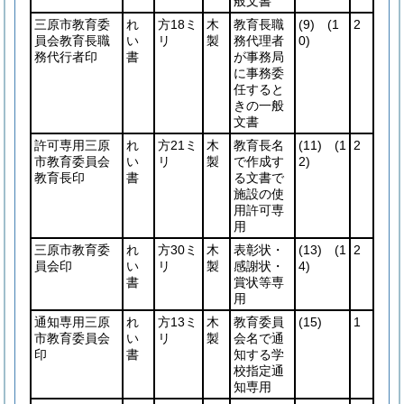
般文書
三原市教育委
れ
方18ミ
木
教育長職
(9)
(1
2
員会教育長職
い
リ
製
務代理者
0)
務代行者印
書
が事務局
に事務委
任すると
きの一般
文書
許可専用三原
れ
方21ミ
木
教育長名
(11)
(1
2
市教育委員会
い
リ
製
で作成す
2)
教育長印
書
る文書で
施設の使
用許可専
用
三原市教育委
れ
方30ミ
木
表彰状・
(13)
(1
2
員会印
い
リ
製
感謝状・
4)
書
賞状等専
用
通知専用三原
れ
方13ミ
木
教育委員
(15)
1
市教育委員会
い
リ
製
会名で通
印
書
知する学
校指定通
知専用