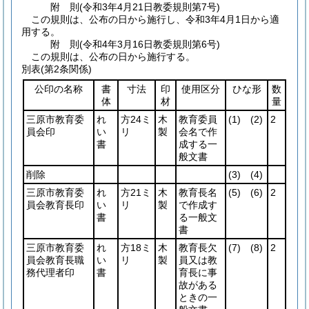
附
則
(令和3年4月21日
教委規則第7号)
この規則は、公布の日から施行し、令和3年4月1日から適
用する。
附
則
(令和4年3月16日
教委規則第6号)
この規則は、公布の日から施行する。
別表
(第2条関係)
公印の名称
書
寸法
印
使用区分
ひな形
数
体
材
量
三原市教育委
れ
方24ミ
木
教育委員
(1)
(2)
2
員会印
い
リ
製
会名で作
書
成する一
般文書
削除
(3)
(4)
三原市教育委
れ
方21ミ
木
教育長名
(5)
(6)
2
員会教育長印
い
リ
製
で作成す
書
る一般文
書
三原市教育委
れ
方18ミ
木
教育長欠
(7)
(8)
2
員会教育長職
い
リ
製
員又は教
務代理者印
書
育長に事
故がある
ときの一