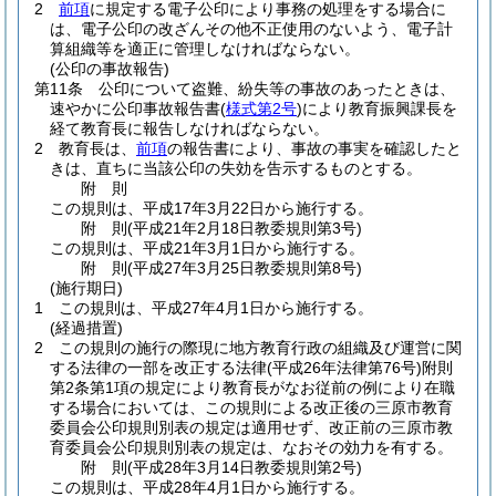
2
前項
に規定する電子公印により事務の処理をする場合に
は、電子公印の改ざんその他不正使用のないよう、電子計
算組織等を適正に管理しなければならない。
(公印の事故報告)
第11条
公印について盗難、紛失等の事故のあったときは、
速やかに公印事故報告書
(
様式第2号
)
により教育振興課長を
経て教育長に報告しなければならない。
2
教育長は、
前項
の報告書により、事故の事実を確認したと
きは、直ちに当該公印の失効を告示するものとする。
附
則
この規則は、平成17年3月22日から施行する。
附
則
(平成21年2月18日
教委規則第3号)
この規則は、平成21年3月1日から施行する。
附
則
(平成27年3月25日
教委規則第8号)
(施行期日)
1
この規則は、平成27年4月1日から施行する。
(経過措置)
2
この規則の施行の際現に地方教育行政の組織及び運営に関
する法律の一部を改正する法律
(平成26年法律第76号)
附則
第2条第1項の規定により教育長がなお従前の例により在職
する場合においては、この規則による改正後の三原市教育
委員会公印規則別表の規定は適用せず、改正前の三原市教
育委員会公印規則別表の規定は、なおその効力を有する。
附
則
(平成28年3月14日
教委規則第2号)
この規則は、平成28年4月1日から施行する。