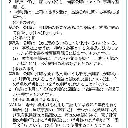
2
取扱主任は、課長を補佐し、当該公印についての事務を整
理する。
3
補助員は、上司の指揮を受け、当該公印に関する事務に従
事する。
(公印の保管)
第7条
公印は、押印等の必要がある場合を除き、容器に納め
て保管しなければならない。
(公印の使用)
第8条
公印は、次に定める手続により使用するものとする。
(1)
事務担当者等は、押印を必要とする文書及び決裁にな
った起案文書を教育振興課長に提出するものとする。
(2)
教育振興課長は、これらの文書を照合し、適正と認め
た場合には、公印使用の承認をするものとする。
(印影の印刷)
第9条
公印の押印を要する文書のうち教育振興課長が印刷に
より押印に代えることが適当と認めた文書については、そ
の印影の印刷により公印の押印に代えることができる。
2
印刷に使用した公印の印影の原版は、当該事務の主管課長
が管理するものとする。
(電子計算組織による印影)
第10条
電子計算組織を利用して証明又は通知の事務を行う
場合には、当該事務の主管課長は、デジタル化戦略課長及
び教育振興課長と協議の上、市長の承認を得て、電子計算
機の制御下にある印刷装置により印刷された印影
(以下「電
子公印」という。)
を公印として使用することができる。