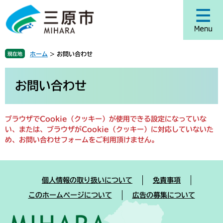
ペ
メ
ー
ニ
ジ
ュ
の
ー
先
を
ホーム
>
お問い合わせ
現在地
頭
飛
で
ば
本
す
し
文
お問い合わせ
。
て
本
文
ブラウザでCookie（クッキー）が使用できる設定になっていな
へ
い、または、ブラウザがCookie（クッキー）に対応していないた
め、お問い合わせフォームをご利用頂けません。
個人情報の取り扱いについて
免責事項
このホームページについて
広告の募集について