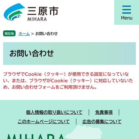
ペ
メ
ー
ニ
ジ
ュ
の
ー
先
を
ホーム
>
お問い合わせ
現在地
頭
飛
で
ば
本
す
し
文
お問い合わせ
。
て
本
文
ブラウザでCookie（クッキー）が使用できる設定になっていな
へ
い、または、ブラウザがCookie（クッキー）に対応していないた
め、お問い合わせフォームをご利用頂けません。
個人情報の取り扱いについて
免責事項
このホームページについて
広告の募集について