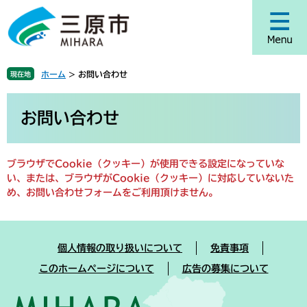
ペ
メ
ー
ニ
ジ
ュ
の
ー
先
を
ホーム
>
お問い合わせ
現在地
頭
飛
で
ば
本
す
し
文
お問い合わせ
。
て
本
文
ブラウザでCookie（クッキー）が使用できる設定になっていな
へ
い、または、ブラウザがCookie（クッキー）に対応していないた
め、お問い合わせフォームをご利用頂けません。
個人情報の取り扱いについて
免責事項
このホームページについて
広告の募集について