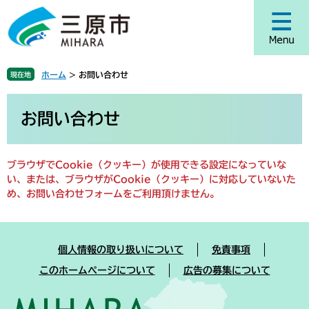
ペ
メ
ー
ニ
ジ
ュ
の
ー
先
を
ホーム
>
お問い合わせ
現在地
頭
飛
で
ば
本
す
し
文
お問い合わせ
。
て
本
文
ブラウザでCookie（クッキー）が使用できる設定になっていな
へ
い、または、ブラウザがCookie（クッキー）に対応していないた
め、お問い合わせフォームをご利用頂けません。
個人情報の取り扱いについて
免責事項
このホームページについて
広告の募集について