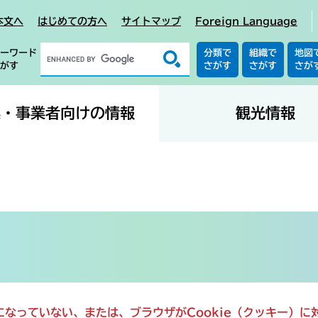
本文へ
はじめての方へ
サイトマップ
Foreign Language
ーワード
分類で
組織で
地図
がす
さがす
さがす
さが
業・事業者向けの情報
観光情報
定になっていない、または、ブラウザがCookie（クッキー）