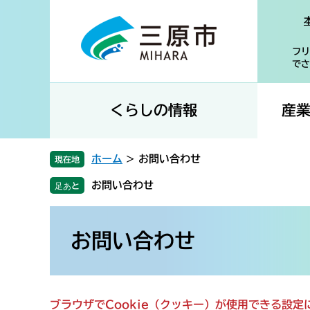
ペ
メ
ー
ニ
ジ
ュ
フリ
の
ー
でさ
先
を
頭
飛
で
ば
くらしの情報
産
す
し
。
て
本
ホーム
>
お問い合わせ
現在地
文
お問い合わせ
へ
本
文
お問い合わせ
ブラウザでCookie（クッキー）が使用できる設