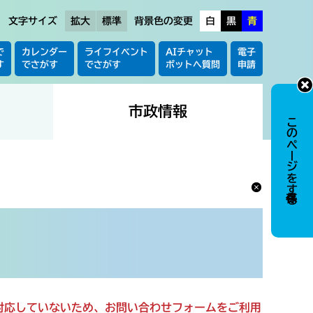
文字サイズ
拡大
標準
背景色の変更
白
黒
青
で
カレンダー
ライフイベント
AIチャット
電子
す
でさがす
でさがす
ボットへ質問
申請
市政情報
このページを保存する
に対応していないため、お問い合わせフォームをご利用