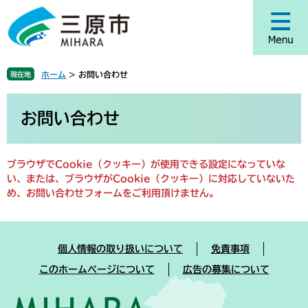
ペ
メ
ー
ニ
ジ
ュ
の
ー
先
を
ホーム
>
お問い合わせ
現在地
頭
飛
で
ば
本
す
し
文
お問い合わせ
。
て
本
文
ブラウザでCookie（クッキー）が使用できる設定になっていな
へ
い、または、ブラウザがCookie（クッキー）に対応していないた
め、お問い合わせフォームをご利用頂けません。
個人情報の取り扱いについて
免責事項
このホームページについて
広告の募集について