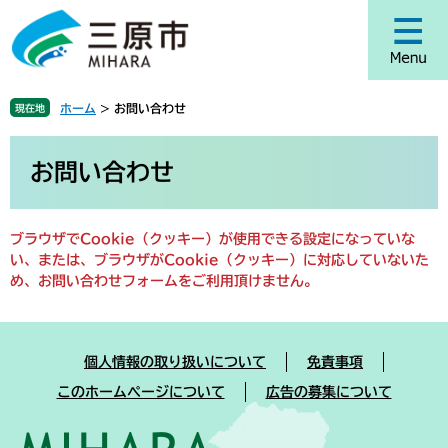
ペ
メ
ー
ニ
ジ
ュ
の
ー
先
を
ホーム
>
お問い合わせ
現在地
頭
飛
で
ば
本
す
し
文
お問い合わせ
。
て
本
文
ブラウザでCookie（クッキー）が使用できる設定になっていな
へ
い、または、ブラウザがCookie（クッキー）に対応していないた
め、お問い合わせフォームをご利用頂けません。
個人情報の取り扱いについて
免責事項
このホームページについて
広告の募集について