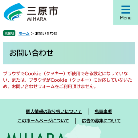
ペ
メ
ー
ニ
ジ
ュ
の
ー
先
を
ホーム
>
お問い合わせ
現在地
頭
飛
で
ば
本
す
し
文
お問い合わせ
。
て
本
文
ブラウザでCookie（クッキー）が使用できる設定になっていな
へ
い、または、ブラウザがCookie（クッキー）に対応していないた
め、お問い合わせフォームをご利用頂けません。
個人情報の取り扱いについて
免責事項
このホームページについて
広告の募集について