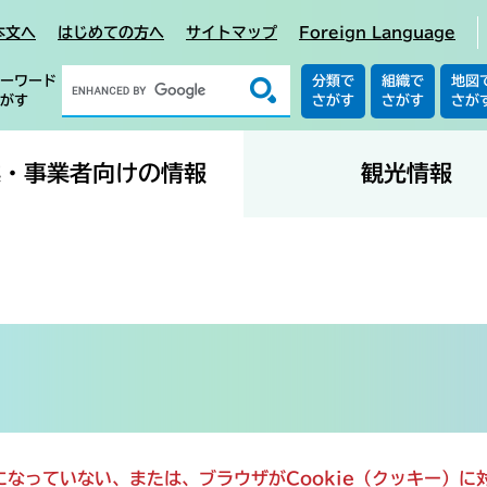
本文へ
はじめての方へ
サイトマップ
Foreign Language
ーワード
分類で
組織で
地図
がす
さがす
さがす
さが
業・事業者向けの情報
観光情報
定になっていない、または、ブラウザがCookie（クッキー）