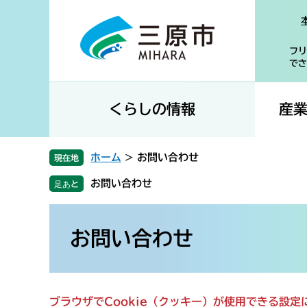
ペ
メ
ー
ニ
ジ
ュ
フリ
の
ー
でさ
先
を
頭
飛
で
ば
くらしの情報
産
す
し
。
て
本
ホーム
>
お問い合わせ
現在地
文
お問い合わせ
へ
本
文
お問い合わせ
ブラウザでCookie（クッキー）が使用できる設