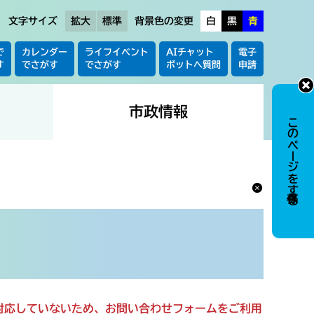
文字サイズ
拡大
標準
背景色の変更
白
黒
青
で
カレンダー
ライフイベント
AIチャット
電子
す
でさがす
でさがす
ボットへ質問
申請
市政情報
このページを保存する
に対応していないため、お問い合わせフォームをご利用