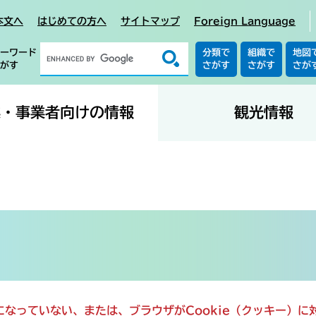
本文へ
はじめての方へ
サイトマップ
Foreign Language
ーワード
分類で
組織で
地図
がす
さがす
さがす
さが
業・事業者向けの情報
観光情報
定になっていない、または、ブラウザがCookie（クッキー）