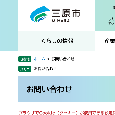
ペ
メ
ー
ニ
ジ
ュ
フリ
の
ー
でさ
先
を
頭
飛
で
ば
くらしの情報
産
す
し
。
て
本
ホーム
>
お問い合わせ
現在地
文
お問い合わせ
へ
本
文
お問い合わせ
ブラウザでCookie（クッキー）が使用できる設