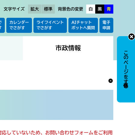
文字サイズ
拡大
標準
背景色の変更
白
黒
青
で
カレンダー
ライフイベント
AIチャット
電子
す
でさがす
でさがす
ボットへ質問
申請
市政情報
このページを保存する
に対応していないため、お問い合わせフォームをご利用