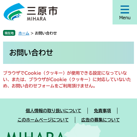
ペ
メ
ー
ニ
ジ
ュ
の
ー
先
を
ホーム
>
お問い合わせ
現在地
頭
飛
で
ば
本
す
し
文
お問い合わせ
。
て
本
文
ブラウザでCookie（クッキー）が使用できる設定になっていな
へ
い、または、ブラウザがCookie（クッキー）に対応していないた
め、お問い合わせフォームをご利用頂けません。
個人情報の取り扱いについて
免責事項
このホームページについて
広告の募集について