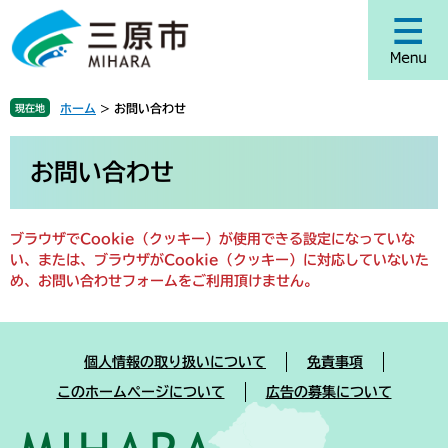
ペ
メ
ー
ニ
ジ
ュ
の
ー
先
を
ホーム
>
お問い合わせ
現在地
頭
飛
で
ば
本
す
し
文
お問い合わせ
。
て
本
文
ブラウザでCookie（クッキー）が使用できる設定になっていな
へ
い、または、ブラウザがCookie（クッキー）に対応していないた
め、お問い合わせフォームをご利用頂けません。
個人情報の取り扱いについて
免責事項
このホームページについて
広告の募集について