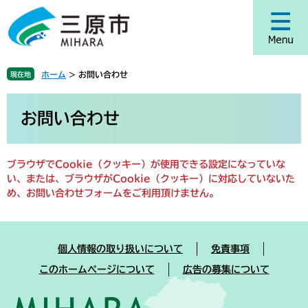
ペ
メ
ー
ニ
ジ
ュ
の
ー
先
を
ホーム
>
お問い合わせ
現在地
頭
飛
で
ば
本
す
し
文
お問い合わせ
。
て
本
文
ブラウザでCookie（クッキー）が使用できる設定になっていな
へ
い、または、ブラウザがCookie（クッキー）に対応していないた
め、お問い合わせフォームをご利用頂けません。
個人情報の取り扱いについて
免責事項
このホームページについて
広告の募集について