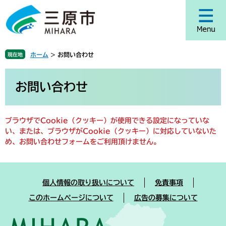
ペ
メ
ー
ニ
ジ
ュ
の
ー
先
を
ホーム
>
お問い合わせ
現在地
頭
飛
で
ば
本
す
し
文
お問い合わせ
。
て
本
文
ブラウザでCookie（クッキー）が使用できる設定になっていな
へ
い、または、ブラウザがCookie（クッキー）に対応していないた
め、お問い合わせフォームをご利用頂けません。
個人情報の取り扱いについて
免責事項
このホームページについて
広告の募集について