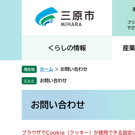
ペ
メ
ー
ニ
ジ
ュ
フリ
の
ー
でさ
先
を
頭
飛
で
ば
くらしの情報
産
す
し
。
て
本
ホーム
>
お問い合わせ
現在地
文
お問い合わせ
へ
本
文
お問い合わせ
ブラウザでCookie（クッキー）が使用できる設