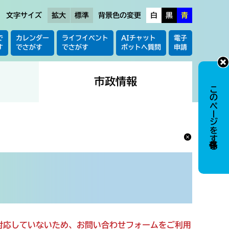
文字サイズ
拡大
標準
背景色の変更
白
黒
青
で
カレンダー
ライフイベント
AIチャット
電子
す
でさがす
でさがす
ボットへ質問
申請
市政情報
このページを保存する
に対応していないため、お問い合わせフォームをご利用