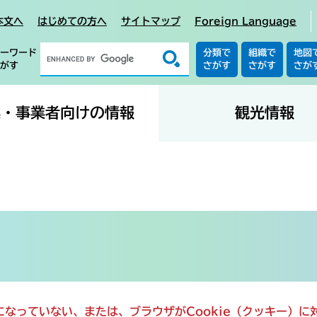
本文へ
はじめての方へ
サイトマップ
Foreign Language
ーワード
分類で
組織で
地図
がす
さがす
さがす
さが
業・事業者向けの情報
観光情報
定になっていない、または、ブラウザがCookie（クッキー）