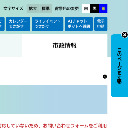
文字サイズ
拡大
標準
背景色の変更
白
黒
青
で
カレンダー
ライフイベント
AIチャット
電子
す
でさがす
でさがす
ボットへ質問
申請
市政情報
このページを保存する
に対応していないため、お問い合わせフォームをご利用