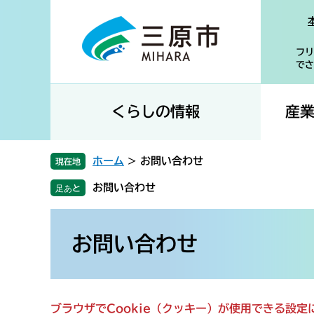
ペ
メ
ー
ニ
ジ
ュ
フリ
の
ー
でさ
先
を
頭
飛
で
ば
くらしの情報
産
す
し
。
て
本
ホーム
>
お問い合わせ
現在地
文
お問い合わせ
へ
本
文
お問い合わせ
ブラウザでCookie（クッキー）が使用できる設