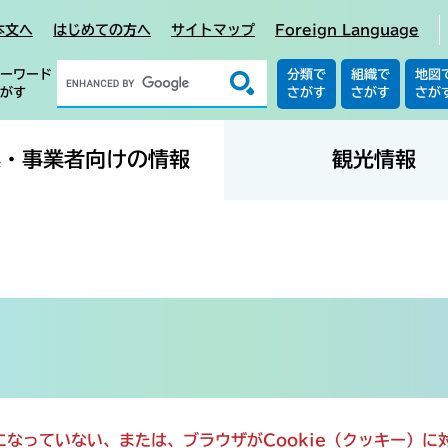
本文へ
はじめての方へ
サイトマップ
Foreign Language
ーワード
分類で
組織で
地図
がす
さがす
さがす
さが
業・事業者向けの情報
観光情報
定になっていない、または、ブラウザがCookie（クッキー）