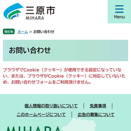
ペ
メ
ー
ニ
ジ
ュ
の
ー
先
を
ホーム
>
お問い合わせ
現在地
頭
飛
で
ば
本
す
し
文
お問い合わせ
。
て
本
文
ブラウザでCookie（クッキー）が使用できる設定になっていな
へ
い、または、ブラウザがCookie（クッキー）に対応していないた
め、お問い合わせフォームをご利用頂けません。
個人情報の取り扱いについて
免責事項
このホームページについて
広告の募集について