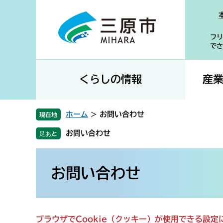
ペ
メ
ー
ニ
ジ
ュ
フリ
の
ー
でさ
先
を
頭
飛
で
ば
くらしの情報
産
す
し
。
て
本
ホーム
>
お問い合わせ
現在地
文
お問い合わせ
へ
本
文
お問い合わせ
ブラウザでCookie（クッキー）が使用できる設