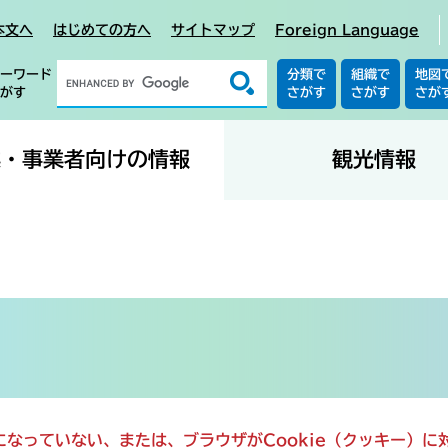
本文へ
はじめての方へ
サイトマップ
Foreign Language
ーワード
分類で
組織で
地図
がす
さがす
さがす
さが
業・事業者向けの情報
観光情報
定になっていない、または、ブラウザがCookie（クッキー）