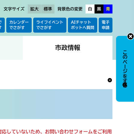
文字サイズ
拡大
標準
背景色の変更
白
黒
青
で
カレンダー
ライフイベント
AIチャット
電子
す
でさがす
でさがす
ボットへ質問
申請
市政情報
このページを保存する
に対応していないため、お問い合わせフォームをご利用