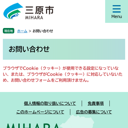
ペ
メ
ー
ニ
ジ
ュ
の
ー
先
を
ホーム
>
お問い合わせ
現在地
頭
飛
で
ば
本
す
し
文
お問い合わせ
。
て
本
文
ブラウザでCookie（クッキー）が使用できる設定になっていな
へ
い、または、ブラウザがCookie（クッキー）に対応していないた
め、お問い合わせフォームをご利用頂けません。
個人情報の取り扱いについて
免責事項
このホームページについて
広告の募集について