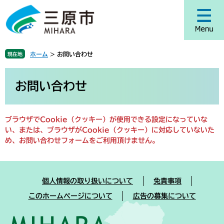
ペ
メ
ー
ニ
ジ
ュ
の
ー
先
を
ホーム
>
お問い合わせ
現在地
頭
飛
で
ば
本
す
し
文
お問い合わせ
。
て
本
文
ブラウザでCookie（クッキー）が使用できる設定になっていな
へ
い、または、ブラウザがCookie（クッキー）に対応していないた
め、お問い合わせフォームをご利用頂けません。
個人情報の取り扱いについて
免責事項
このホームページについて
広告の募集について