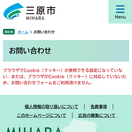
ペ
メ
ー
ニ
ジ
ュ
の
ー
先
を
ホーム
>
お問い合わせ
現在地
頭
飛
で
ば
本
す
し
文
お問い合わせ
。
て
本
文
ブラウザでCookie（クッキー）が使用できる設定になっていな
へ
い、または、ブラウザがCookie（クッキー）に対応していないた
め、お問い合わせフォームをご利用頂けません。
個人情報の取り扱いについて
免責事項
このホームページについて
広告の募集について