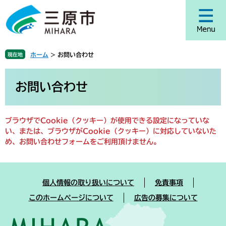
ペ
メ
ー
ニ
ジ
ュ
の
ー
先
を
ホーム
>
お問い合わせ
現在地
頭
飛
で
ば
本
す
し
文
お問い合わせ
。
て
本
文
ブラウザでCookie（クッキー）が使用できる設定になっていな
へ
い、または、ブラウザがCookie（クッキー）に対応していないた
め、お問い合わせフォームをご利用頂けません。
個人情報の取り扱いについて
免責事項
このホームページについて
広告の募集について