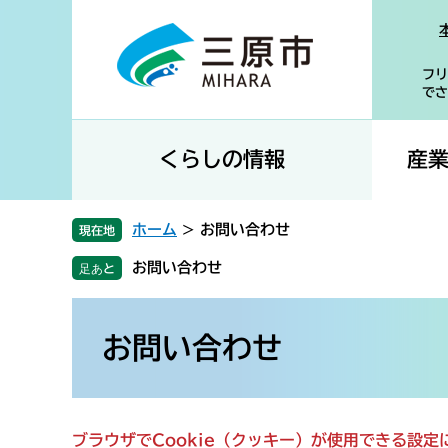
ペ
メ
ー
ニ
ジ
ュ
フリ
の
ー
でさ
先
を
頭
飛
で
ば
くらしの情報
産
す
し
。
て
本
ホーム
>
お問い合わせ
現在地
文
お問い合わせ
へ
本
文
お問い合わせ
ブラウザでCookie（クッキー）が使用できる設