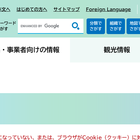
本文へ
はじめての方へ
サイトマップ
Foreign Language
ーワード
分類で
組織で
地図
がす
さがす
さがす
さが
業・事業者向けの情報
観光情報
定になっていない、または、ブラウザがCookie（クッキー）