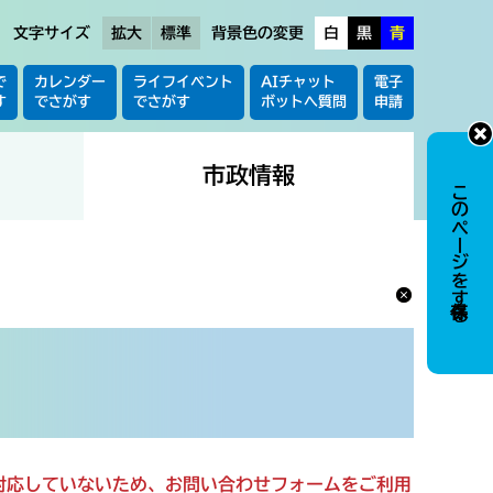
文字サイズ
拡大
標準
背景色の変更
白
黒
青
で
カレンダー
ライフイベント
AIチャット
電子
す
でさがす
でさがす
ボットへ質問
申請
市政情報
このページを保存する
に対応していないため、お問い合わせフォームをご利用