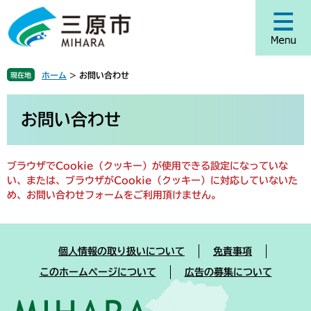
ペ
メ
ー
ニ
ジ
ュ
の
ー
先
を
ホーム
>
お問い合わせ
現在地
頭
飛
で
ば
本
す
し
文
お問い合わせ
。
て
本
文
ブラウザでCookie（クッキー）が使用できる設定になっていな
へ
い、または、ブラウザがCookie（クッキー）に対応していないた
め、お問い合わせフォームをご利用頂けません。
個人情報の取り扱いについて
免責事項
このホームページについて
広告の募集について