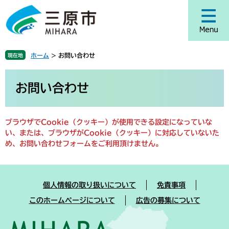
ペ
メ
ー
ニ
ジ
ュ
の
ー
先
を
ホーム
>
お問い合わせ
現在地
頭
飛
で
ば
本
す
し
文
お問い合わせ
。
て
本
文
ブラウザでCookie（クッキー）が使用できる設定になっていな
へ
い、または、ブラウザがCookie（クッキー）に対応していないた
め、お問い合わせフォームをご利用頂けません。
個人情報の取り扱いについて
免責事項
このホームページについて
広告の募集について