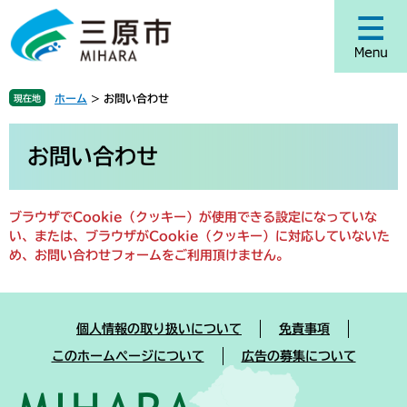
ペ
メ
ー
ニ
ジ
ュ
の
ー
先
を
ホーム
>
お問い合わせ
現在地
頭
飛
で
ば
本
す
し
文
お問い合わせ
。
て
本
文
ブラウザでCookie（クッキー）が使用できる設定になっていな
へ
い、または、ブラウザがCookie（クッキー）に対応していないた
め、お問い合わせフォームをご利用頂けません。
個人情報の取り扱いについて
免責事項
このホームページについて
広告の募集について