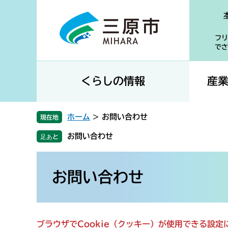
ペ
メ
ー
ニ
ジ
ュ
フリ
の
ー
でさ
先
を
頭
飛
で
ば
くらしの情報
産
す
し
。
て
本
ホーム
>
お問い合わせ
現在地
文
お問い合わせ
へ
本
文
お問い合わせ
ブラウザでCookie（クッキー）が使用できる設