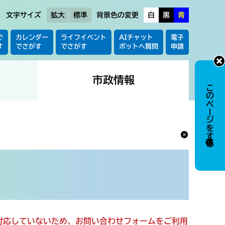
文字サイズ
拡大
標準
背景色の変更
白
黒
青
で
カレンダー
ライフイベント
AIチャット
電子
す
でさがす
でさがす
ボットへ質問
申請
市政情報
このページを保存する
に対応していないため、お問い合わせフォームをご利用