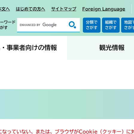
本文へ
はじめての方へ
サイトマップ
Foreign Language
ーワード
分類で
組織で
地図
がす
さがす
さがす
さが
業・事業者向けの情報
観光情報
定になっていない、または、ブラウザがCookie（クッキー）