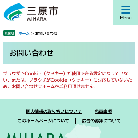
ペ
メ
ー
ニ
ジ
ュ
の
ー
先
を
ホーム
>
お問い合わせ
現在地
頭
飛
で
ば
本
す
し
文
お問い合わせ
。
て
本
文
ブラウザでCookie（クッキー）が使用できる設定になっていな
へ
い、または、ブラウザがCookie（クッキー）に対応していないた
め、お問い合わせフォームをご利用頂けません。
個人情報の取り扱いについて
免責事項
このホームページについて
広告の募集について