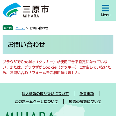
ペ
メ
ー
ニ
ジ
ュ
の
ー
先
を
ホーム
>
お問い合わせ
現在地
頭
飛
で
ば
本
す
し
文
お問い合わせ
。
て
本
文
ブラウザでCookie（クッキー）が使用できる設定になっていな
へ
い、または、ブラウザがCookie（クッキー）に対応していないた
め、お問い合わせフォームをご利用頂けません。
個人情報の取り扱いについて
免責事項
このホームページについて
広告の募集について