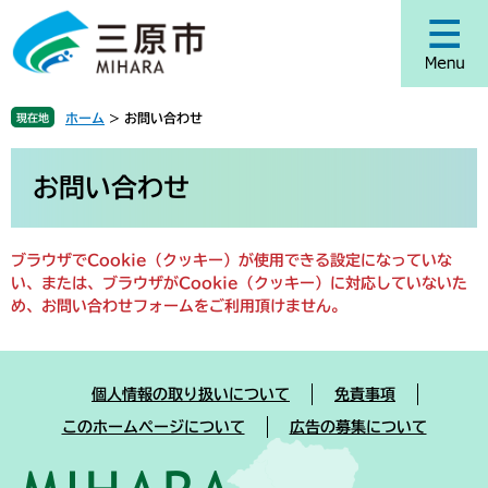
ペ
メ
ー
ニ
ジ
ュ
の
ー
先
を
ホーム
>
お問い合わせ
現在地
頭
飛
で
ば
本
す
し
文
お問い合わせ
。
て
本
文
ブラウザでCookie（クッキー）が使用できる設定になっていな
へ
い、または、ブラウザがCookie（クッキー）に対応していないた
め、お問い合わせフォームをご利用頂けません。
個人情報の取り扱いについて
免責事項
このホームページについて
広告の募集について