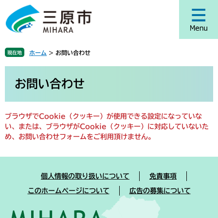
ペ
メ
ー
ニ
ジ
ュ
の
ー
先
を
ホーム
>
お問い合わせ
現在地
頭
飛
で
ば
本
す
し
文
お問い合わせ
。
て
本
文
ブラウザでCookie（クッキー）が使用できる設定になっていな
へ
い、または、ブラウザがCookie（クッキー）に対応していないた
め、お問い合わせフォームをご利用頂けません。
個人情報の取り扱いについて
免責事項
このホームページについて
広告の募集について